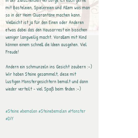
In der Zwischenzeit versorge ich euch gerne 
mit Basteleien, Spielereien und Allem was man 
so in der Heim Quarantäne machen kann. 
Vielleicht ist ja für den Einen oder Anderen 
etwas dabei das den Hausarrest ein bisschen 
weniger langweilig macht. Vorallem mit Kind 
können einem schnell die Ideen ausgehen. Viel 
Freude!
Andern ein schmunzeln ins Gesicht zaubern :-)
Wir haben Steine gesammelt, diese mit 
lustigen Monstergesichtern bemalt und dann 
wieder verteilt - viel Spaß beim finden :-)
#Steine
#bemalen
#Steinebemalen
#Monster
#DIY