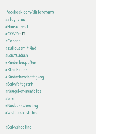
 facebook.com/diefototante
#stayhome
#Hausarrest
#COVID
-19
#Corona
#zuHausemitKind
#Bastelideen
#Kinderbespaßen
#Kleinkinder
#Kinderbeschäftigung
#Babyfotografin
#Neugeborenenfotos
#Wien
#Newbornshooting
#Weihnachtsfotos
#Babyshooting