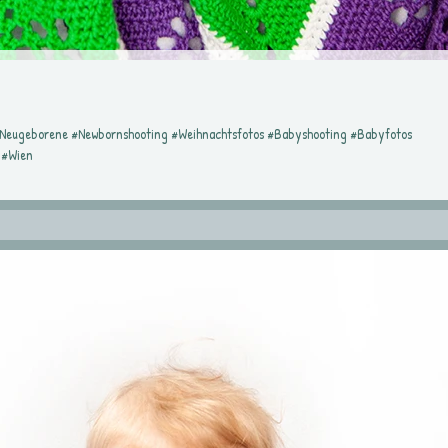
#Neugeborene #Newbornshooting #Weihnachtsfotos #Babyshooting #Babyfotos
 #Wien