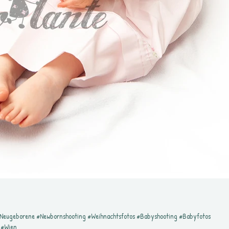
#Neugeborene #Newbornshooting #Weihnachtsfotos #Babyshooting #Babyfotos
 #Wien