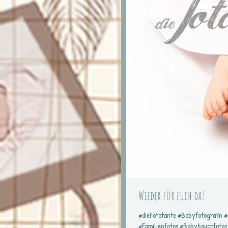
Wieder für euch da!
#dieFototante #Babyfotografin 
#Familienfotos #Babybauchfotos