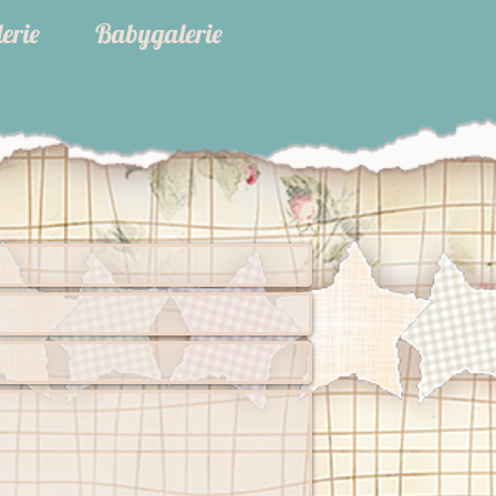
erie
Babygalerie