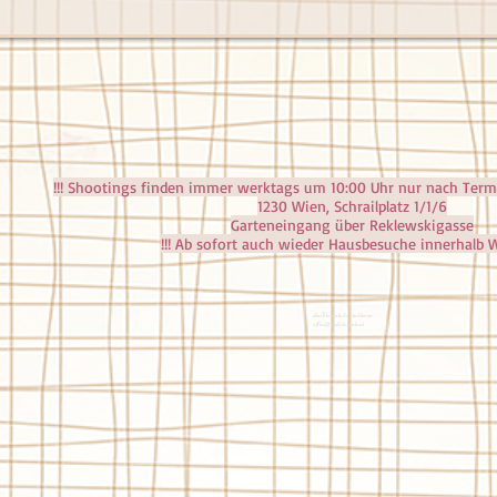
!!! Shootings finden immer werktags um 10:00 Uhr nur nach Termi
1230 Wien, Schrailplatz 1/1/6
Garteneingang über Reklewskigasse
!!! Ab sofort auch wieder Hausbesuche innerhalb Wi
dieFototante kontaktieren -
office@diefototante.at