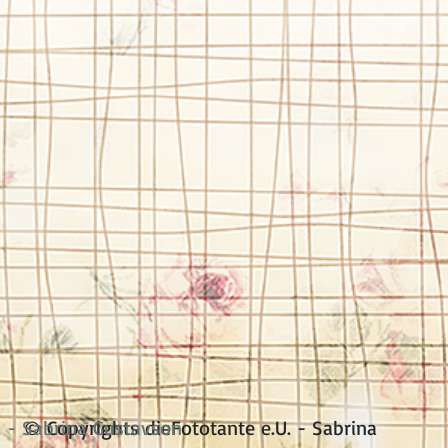
. - Sabrina Gustavson
© Copyrights dieFototante e.U. - Sabrina