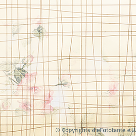
© Copyrights dieFototante e.U