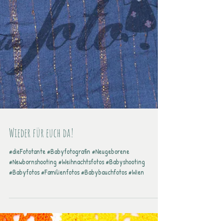
Wieder für euch da!
#dieFototante #Babyfotografin #Neugeborene
#Newbornshooting #Weihnachtsfotos #Babyshooting
#Babyfotos #Familienfotos #Babybauchfotos #Wien