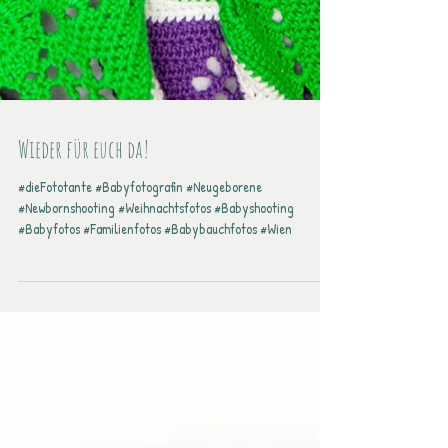
Wieder für euch da!
#dieFototante #Babyfotografin #Neugeborene
#Newbornshooting #Weihnachtsfotos #Babyshooting
#Babyfotos #Familienfotos #Babybauchfotos #Wien