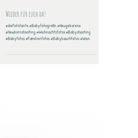
Wieder für euch da!
#dieFototante #Babyfotografin #Neugeborene
#Newbornshooting #Weihnachtsfotos #Babyshooting
#Babyfotos #Familienfotos #Babybauchfotos #Wien