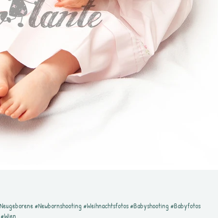
#Neugeborene #Newbornshooting #Weihnachtsfotos #Babyshooting #Babyfotos
 #Wien