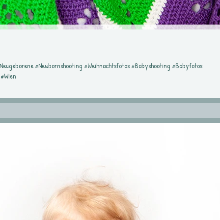
#Neugeborene #Newbornshooting #Weihnachtsfotos #Babyshooting #Babyfotos
 #Wien