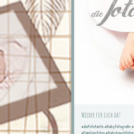
Wieder für euch da!
#dieFototante #Babyfotografin 
#Familienfotos #Babybauchfotos