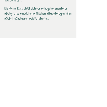
Hallo Welt!
Die kleine Elisa stellt sich vor #Neugeborenenfotos
#Babyfotos #mädchen #Mädchen #BabyfotografWien
#SabrinaGustavson #dieFototante...