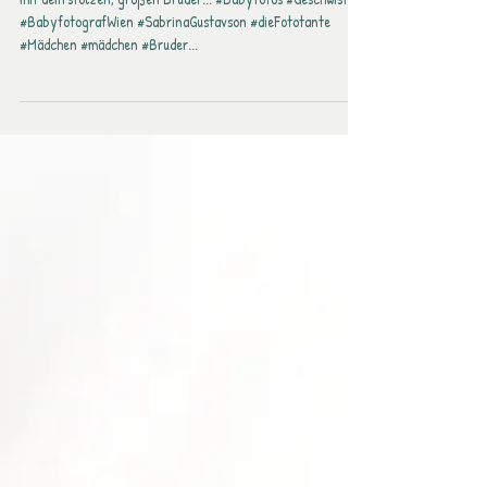
mit dem stolzen, großen Bruder... #Babyfotos #Geschwister
#BabyfotografWien #SabrinaGustavson #dieFototante
#Mädchen #mädchen #Bruder...