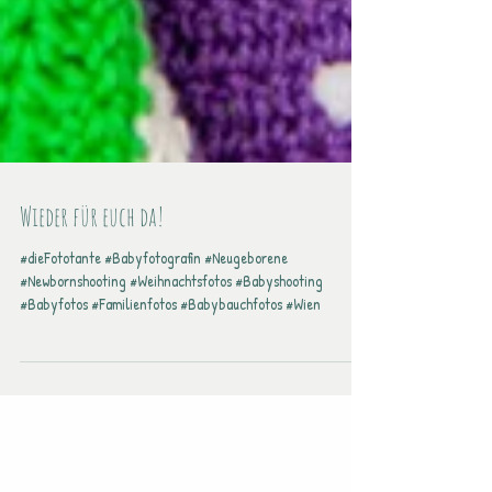
Wieder für euch da!
#dieFototante #Babyfotografin #Neugeborene
#Newbornshooting #Weihnachtsfotos #Babyshooting
#Babyfotos #Familienfotos #Babybauchfotos #Wien