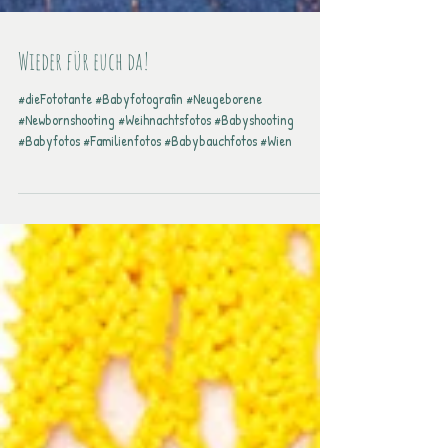
Wieder für euch da!
#dieFototante #Babyfotografin #Neugeborene
#Newbornshooting #Weihnachtsfotos #Babyshooting
#Babyfotos #Familienfotos #Babybauchfotos #Wien