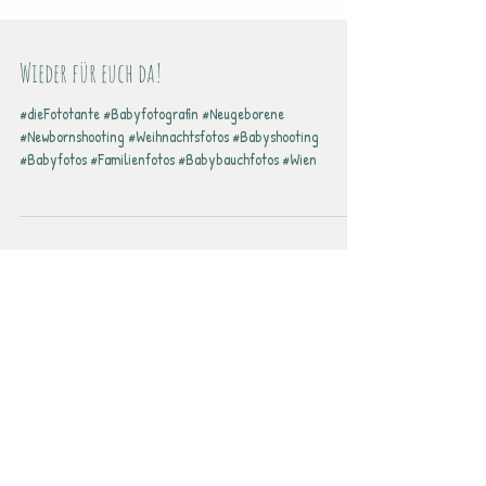
Wieder für euch da!
#dieFototante #Babyfotografin #Neugeborene
#Newbornshooting #Weihnachtsfotos #Babyshooting
#Babyfotos #Familienfotos #Babybauchfotos #Wien