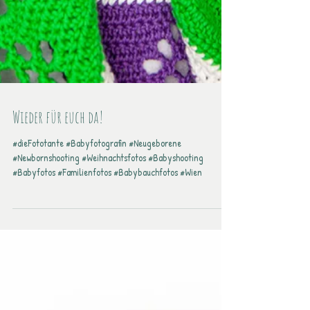
Wieder für euch da!
#dieFototante #Babyfotografin #Neugeborene
#Newbornshooting #Weihnachtsfotos #Babyshooting
#Babyfotos #Familienfotos #Babybauchfotos #Wien