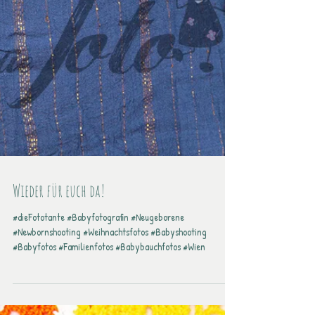
Wieder für euch da!
#dieFototante #Babyfotografin #Neugeborene
#Newbornshooting #Weihnachtsfotos #Babyshooting
#Babyfotos #Familienfotos #Babybauchfotos #Wien