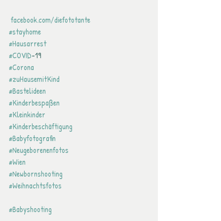
 facebook.com/diefototante
#stayhome
#Hausarrest
#COVID
-19
#Corona
#zuHausemitKind
#Bastelideen
#Kinderbespaßen
#Kleinkinder
#Kinderbeschäftigung
#Babyfotografin
#Neugeborenenfotos
#Wien
#Newbornshooting
#Weihnachtsfotos
#Babyshooting