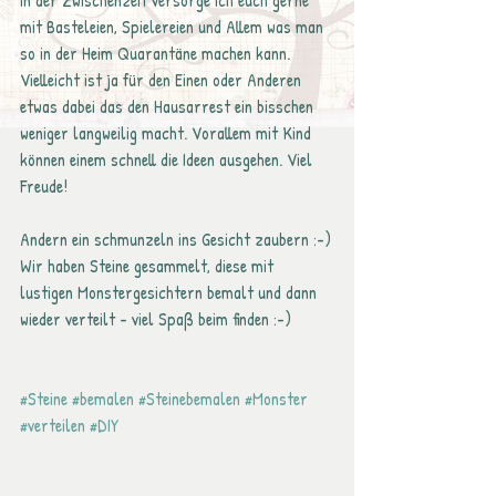
In der Zwischenzeit versorge ich euch gerne 
mit Basteleien, Spielereien und Allem was man 
so in der Heim Quarantäne machen kann. 
Vielleicht ist ja für den Einen oder Anderen 
etwas dabei das den Hausarrest ein bisschen 
weniger langweilig macht. Vorallem mit Kind 
können einem schnell die Ideen ausgehen. Viel 
Freude!
Andern ein schmunzeln ins Gesicht zaubern :-)
Wir haben Steine gesammelt, diese mit 
lustigen Monstergesichtern bemalt und dann 
wieder verteilt - viel Spaß beim finden :-)
#Steine
#bemalen
#Steinebemalen
#Monster
#verteilen
#DIY