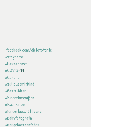
 facebook.com/diefototante
#stayhome
#Hausarrest
#COVID
-19
#Corona
#zuHausemitKind
#Bastelideen
#Kinderbespaßen
#Kleinkinder
#Kinderbeschäftigung
#Babyfotografin
#Neugeborenenfotos