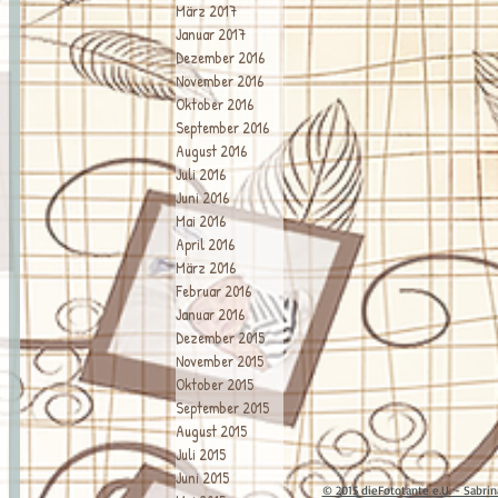
März 2017
Januar 2017
Dezember 2016
November 2016
Oktober 2016
September 2016
August 2016
Juli 2016
Juni 2016
Mai 2016
April 2016
März 2016
Februar 2016
Januar 2016
Dezember 2015
November 2015
Oktober 2015
September 2015
August 2015
Juli 2015
Juni 2015
© 2015 dieFototante e.U. - Sabri