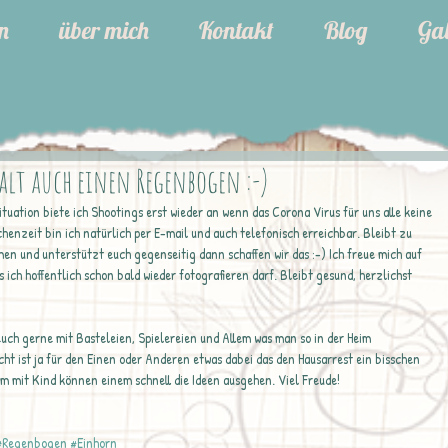
n
über mich
Kontakt
Blog
Gal
lt auch einen Regenbogen :-)
chenzeit bin ich natürlich per E-mail und auch telefonisch erreichbar. Bleibt zu 
men und unterstützt euch gegenseitig dann schaffen wir das :-) Ich freue mich auf 
ich hoffentlich schon bald wieder fotografieren darf. Bleibt gesund, herzlichst 
euch gerne mit Basteleien, Spielereien und Allem was man so in der Heim 
t ist ja für den Einen oder Anderen etwas dabei das den Hausarrest ein bisschen 
m mit Kind können einem schnell die Ideen ausgehen. Viel Freude!
#Regenbogen
#Einhorn