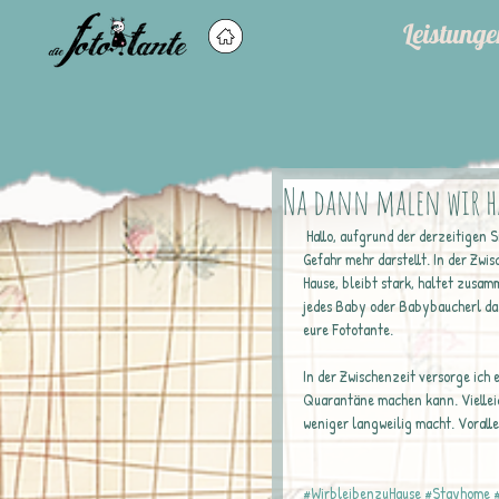
Leistunge
Na dann malen wir ha
 Hallo, aufgrund der derzeitigen Situation biete ich Shootings erst wieder an wenn das Corona Virus für uns alle keine 
Gefahr mehr darstellt. In der Zwis
Hause, bleibt stark, haltet zusam
jedes Baby oder Babybaucherl das 
eure Fototante.
In der Zwischenzeit versorge ich 
Quarantäne machen kann. Vielleich
weniger langweilig macht. Voralle
#WirbleibenzuHause
#Stayhome