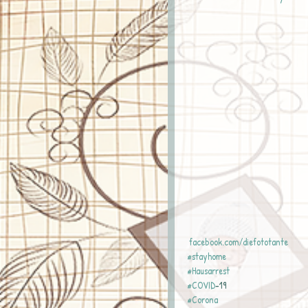
 facebook.com/diefototante
#stayhome
#Hausarrest
#COVID
-19
#Corona