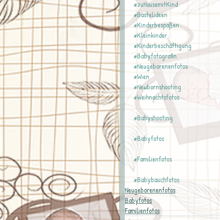
#zuHausemitKind
#Bastelideen
#Kinderbespaßen
#Kleinkinder
#Kinderbeschäftigung
#Babyfotografin
#Neugeborenenfotos
#Wien
#Newbornshooting
#Weihnachtsfotos
#Babyshooting
#Babyfotos
#Familienfotos
#Babybauchfotos
Neugeborenenfotos
Babyfotos
Familienfotos