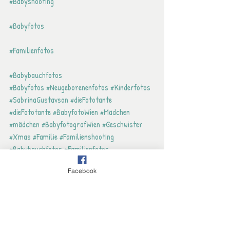
#Babyshooting
#Babyfotos
#Familienfotos
#Babybauchfotos
#Babyfotos
#Neugeborenenfotos
#Kinderfotos
#SabrinaGustavson
#dieFototante
#dieFototante
#BabyfotoWien
#Mädchen
#mädchen
#BabyfotografWien
#Geschwister
#Xmas
#Familie
#Familienshooting
#Babybauchfotos
#Familienfotos
#Geschwisterfotos
#Buben
#Christmas
Facebook
#Kinder
#Schwangerschaftsfotos
#schwanger
#verheiratet
#Ehe
#Bruder
#weihnachten
#Weihnachten
#Weihnachtsfotos
#Weihnachtsshooting
#XMas
#Babysits
#Babysitter
#Wien
#JuliaHerkommer
#Julia