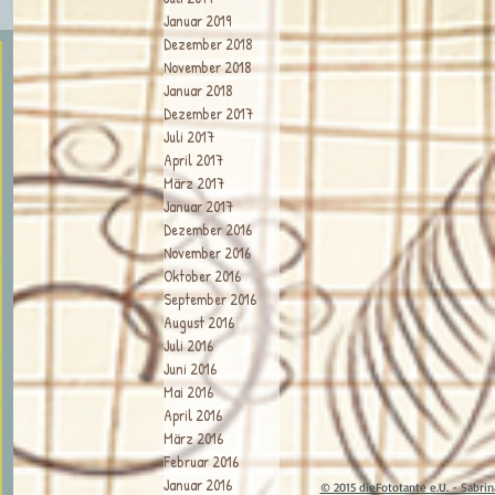
Januar 2019
Dezember 2018
November 2018
Januar 2018
Dezember 2017
Juli 2017
April 2017
März 2017
Januar 2017
Dezember 2016
November 2016
Oktober 2016
September 2016
August 2016
Juli 2016
Juni 2016
Mai 2016
April 2016
März 2016
Februar 2016
Januar 2016
© 2015 dieFototante e.U. - Sabri