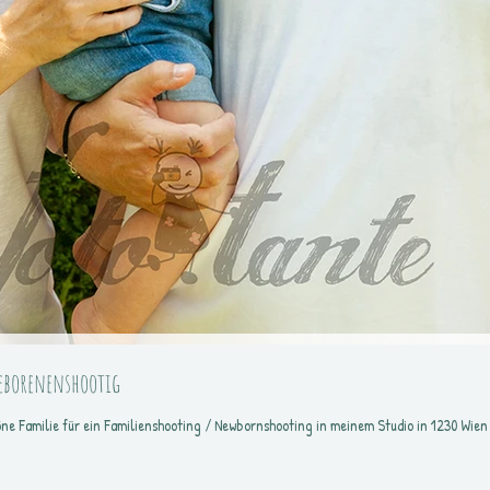
eborenenshootig
öne Familie für ein Familienshooting / Newbornshooting in meinem Studio in 1230 Wien