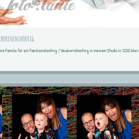
eborenenshootig
öne Familie für ein Familienshooting / Newbornshooting in meinem Studio in 1230 Wien