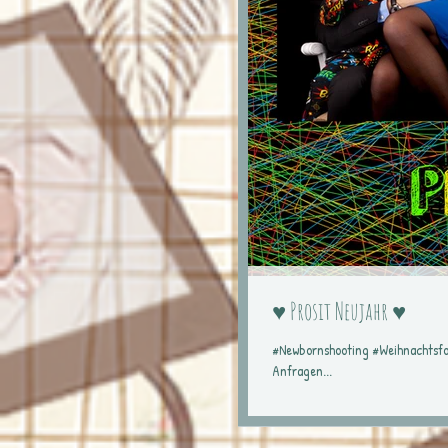
♥ Prosit Neujahr ♥
#Newbornshooting #Weihnachtsfotos #Babyshooting #Babyfotos #Familienfotos #Babybauchfotos Ich freue m
Anfragen...