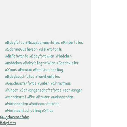
#Babyfotos
#Neugeborenenfotos
#Kinderfotos
#SabrinaGustavson
#dieFototante
#dieFototante
#BabyfotoWien
#Mädchen
#mädchen
#BabyfotografWien
#Geschwister
#Xmas
#Familie
#Familienshooting
#Babybauchfotos
#Familienfotos
#Geschwisterfotos
#Buben
#Christmas
#Kinder
#Schwangerschaftsfotos
#schwanger
#verheiratet
#Ehe
#Bruder
#weihnachten
#Weihnachten
#Weihnachtsfotos
#Weihnachtsshooting
#XMas
Neugeborenenfotos
Babyfotos