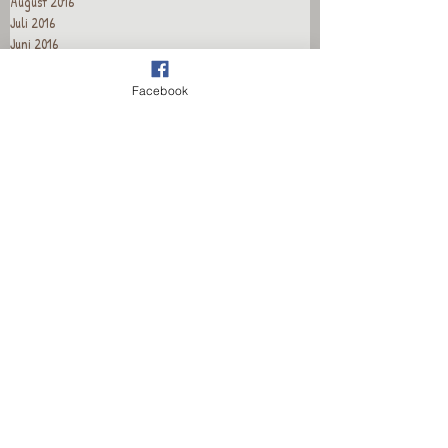
August 2016
Juli 2016
Juni 2016
Mai 2016
April 2016
Facebook
März 2016
Februar 2016
Januar 2016
Dezember 2015
November 2015
Oktober 2015
September 2015
August 2015
Juli 2015
Juni 2015
Mai 2015
April 2015
Recent Posts
Wieder für euch da!
Wieder für euch da!