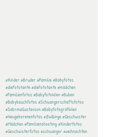
#Kinder
#Bruder
#Familie
#Babyfotos
#dieFototante
#dieFototante
#mädchen
#Familienfotos
#BabyfotoWien
#Buben
#Babybauchfotos
#Schwangerschaftsfotos
#SabrinaGustavson
#BabyfotografWien
#Neugeborenenfotos
#Zwillinge
#Geschwister
#Mädchen
#Familienshooting
#Kinderfotos
#Geschwisterfotos
#schwanger
#weihnachten