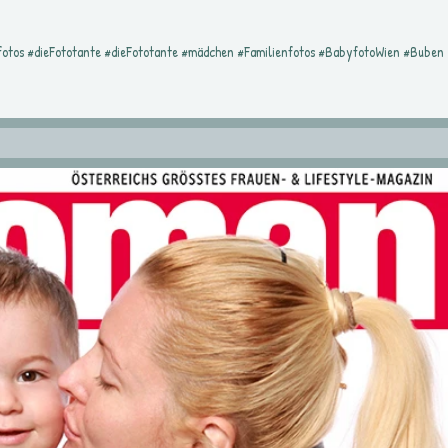
fotos #dieFototante #dieFototante #mädchen #Familienfotos #BabyfotoWien #Buben