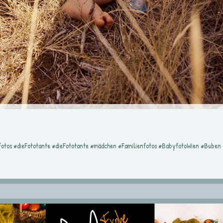
fotos #dieFototante #dieFototante #mädchen #Familienfotos #BabyfotoWien #Buben