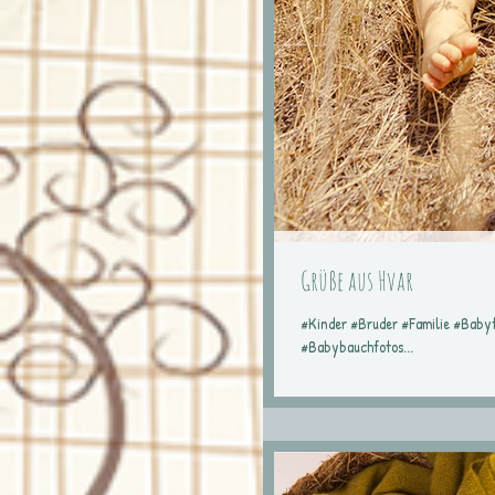
Grüße aus Hvar
#Kinder #Bruder #Familie #Baby
#Babybauchfotos...