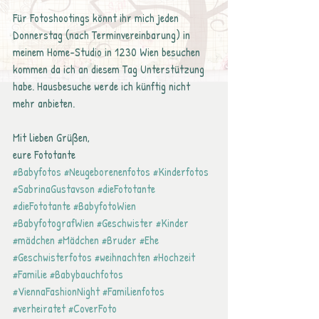
Für Fotoshootings könnt ihr mich jeden 
Donnerstag (nach Terminvereinbarung) in 
meinem Home-Studio in 1230 Wien besuchen 
kommen da ich an diesem Tag Unterstützung 
habe. Hausbesuche werde ich künftig nicht 
mehr anbieten.
Mit lieben Grüßen,
eure Fototante
#Babyfotos
#Neugeborenenfotos
#Kinderfotos
#SabrinaGustavson
#dieFototante
#dieFototante
#BabyfotoWien
#BabyfotografWien
#Geschwister
#Kinder
#mädchen
#Mädchen
#Bruder
#Ehe
#Geschwisterfotos
#weihnachten
#Hochzeit
#Familie
#Babybauchfotos
#ViennaFashionNight
#Familienfotos
#verheiratet
#CoverFoto