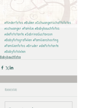
#Kinderfotos
#Buben
#Schwangerschaftsfotos
#schwanger
#Familie
#Babybauchfotos
#dieFototante
#SabrinaGustavson
#BabyfotografWien
#Familienshooting
#Familienfotos
#Bruder
#dieFototante
#BabyfotoWien
Babybauchfotos
Kommentare