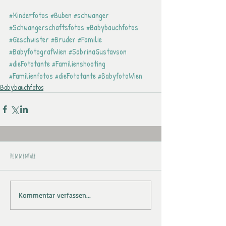
#Kinderfotos
#Buben
#schwanger
#Schwangerschaftsfotos
#Babybauchfotos
#Geschwister
#Bruder
#Familie
#BabyfotografWien
#SabrinaGustavson
#dieFototante
#Familienshooting
#Familienfotos
#dieFototante
#BabyfotoWien
Babybauchfotos
Kommentare
Kommentar verfassen...