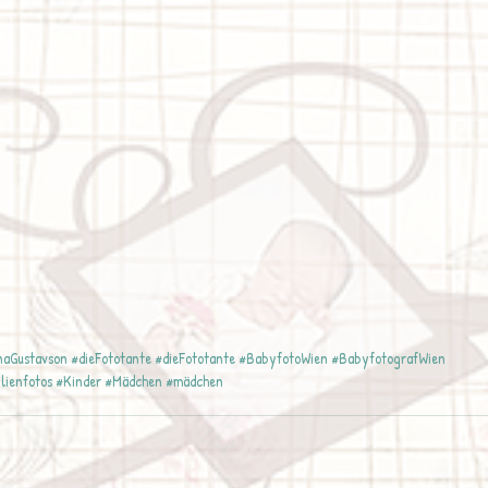
naGustavson
#dieFototante
#dieFototante
#BabyfotoWien
#BabyfotografWien
lienfotos
#Kinder
#Mädchen
#mädchen