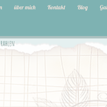
n
über mich
Kontakt
Blog
Gal
trahlen