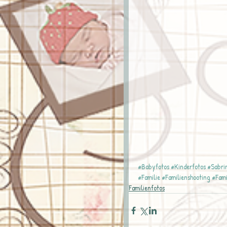
#Babyfotos
#Kinderfotos
#Sabri
#Familie
#Familienshooting
#Fami
Familienfotos