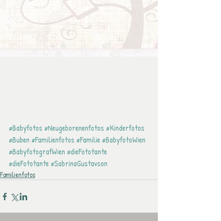
#Babyfotos
#Neugeborenenfotos
#Kinderfotos
#Buben
#Familienfotos
#Familie
#BabyfotoWien
#BabyfotografWien
#dieFototante
#dieFototante
#SabrinaGustavson
Familienfotos