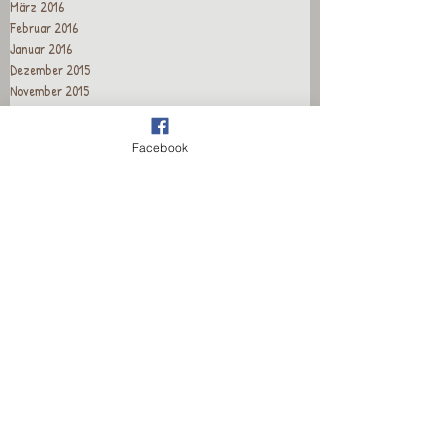
März 2016
Februar 2016
Januar 2016
Dezember 2015
November 2015
Oktober 2015
September 2015
Facebook
August 2015
Juli 2015
Juni 2015
Mai 2015
April 2015
Recent Posts
Wieder für euch da!
Wieder für euch da!
Wieder für euch da!
Wieder für euch da!