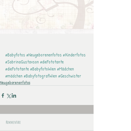
#Babyfotos
#Neugeborenenfotos
#Kinderfotos
#SabrinaGustavson
#dieFototante
#dieFototante
#BabyfotoWien
#Mädchen
#mädchen
#BabyfotografWien
#Geschwister
Neugeborenenfotos
Kommentare