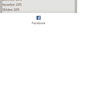
November 2015
Oktober 2015
September 2015
August 2015
Facebook
Juli 2015
Juni 2015
Mai 2015
April 2015
Recent Posts
Wieder für euch da!
Wieder für euch da!
Wieder für euch da!
Wieder für euch da!
Wieder für euch da!
Wieder für euch da!