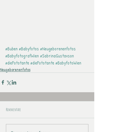
#Buben
#Babyfotos
#Neugeborenenfotos
#BabyfotografWien
#SabrinaGustavson
#dieFototante
#dieFototante
#BabyfotoWien
Neugeborenenfotos
Kommentare