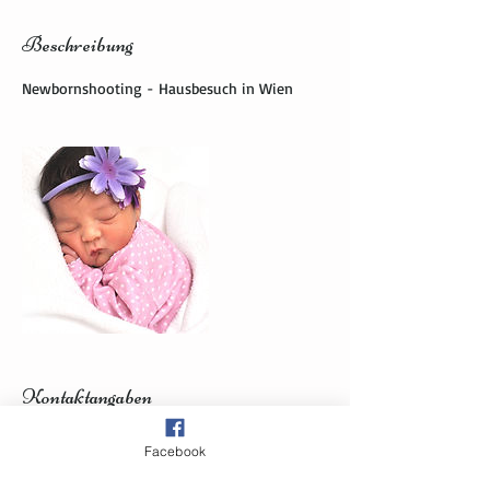
Beschreibung
Newbornshooting - Hausbesuch in Wien
Kontaktangaben
+ 06509687185
Facebook
office@diefototante.at
Schrailplatz 1/1/6, Wien, AT-9 1230, AUT