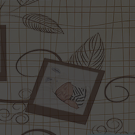
© 2015 dieFototante e.U. - Sabri