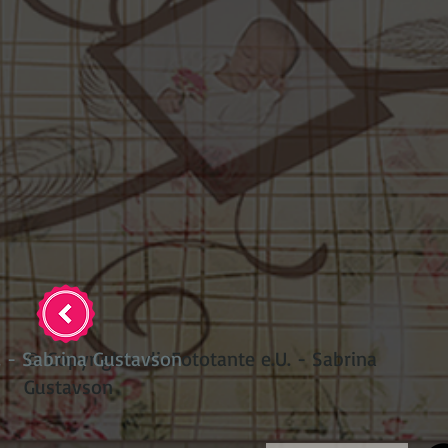
. - Sabrina Gustavson
© Copyrights dieFototante e.U. - Sabrina
Gustavson