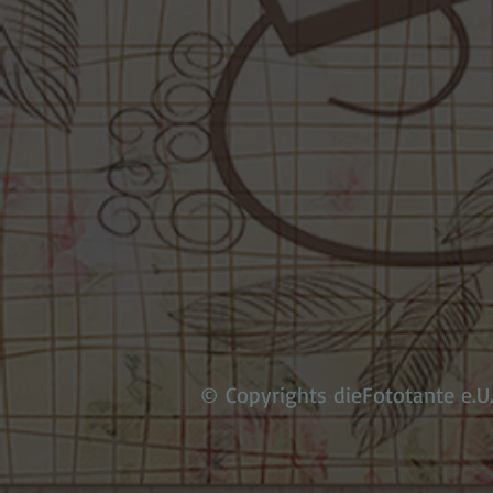
© Copyrights dieFototante e.U