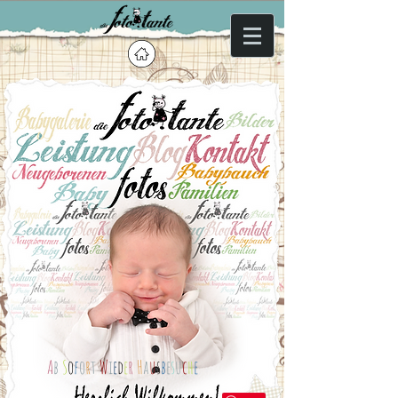
A
b
S
o
f
o
r
t
W
i
e
d
e
r
H
a
u
s
b
e
s
u
c
h
e