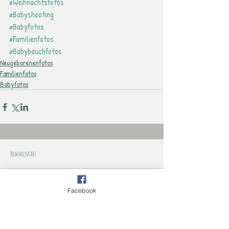
#Weihnachtsfotos
#Babyshooting
#Babyfotos
#Familienfotos
#Babybauchfotos
Neugeborenenfotos
Familienfotos
Babyfotos
Kommentare
Facebook
Dieser Beitrag kann nicht mehr
kommentiert werden. Bitte den
Website-Eigentümer für weitere
Infos kontaktieren.