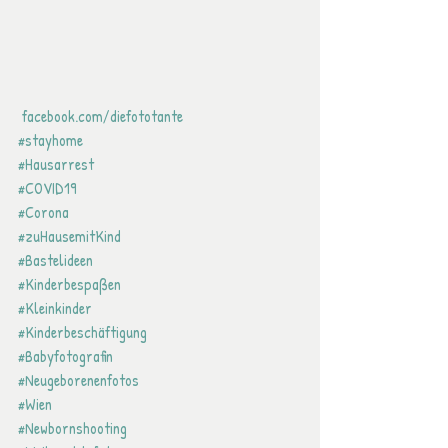
 facebook.com/diefototante
#stayhome
#Hausarrest
#COVID19
#Corona
#zuHausemitKind
#Bastelideen
#Kinderbespaßen
#Kleinkinder
#Kinderbeschäftigung
#Babyfotografin
#Neugeborenenfotos
#Wien
#Newbornshooting