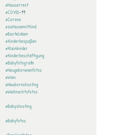
#Hausarrest
#COVID
-19
#Corona
#zuHausemitKind
#Bastelideen
#Kinderbespaßen
#Kleinkinder
#Kinderbeschäftigung
#Babyfotografin
#Neugeborenenfotos
#Wien
#Newbornshooting
#Weihnachtsfotos
#Babyshooting
#Babyfotos