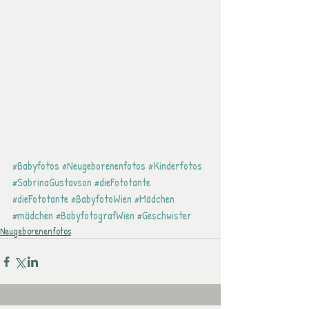
#Babyfotos
#Neugeborenenfotos
#Kinderfotos
#SabrinaGustavson
#dieFototante
#dieFototante
#BabyfotoWien
#Mädchen
#mädchen
#BabyfotografWien
#Geschwister
Neugeborenenfotos