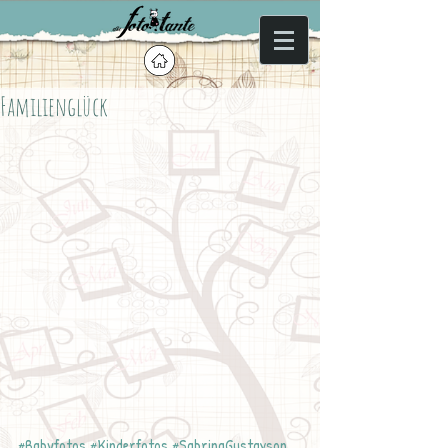
Familienglück
#Babyfotos
#Kinderfotos
#SabrinaGustavson