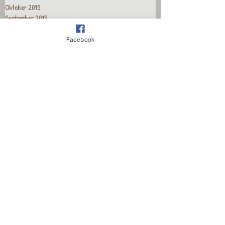
Oktober 2015
September 2015
August 2015
Juli 2015
Facebook
Juni 2015
Mai 2015
April 2015
Recent Posts
Wieder für euch da!
Wieder für euch da!
Wieder für euch da!
Wieder für euch da!
Wieder für euch da!
Wieder für euch da!