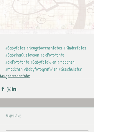
#Babyfotos
#Neugeborenenfotos
#Kinderfotos
#SabrinaGustavson
#dieFototante
#dieFototante
#BabyfotoWien
#Mädchen
#mädchen
#BabyfotografWien
#Geschwister
Neugeborenenfotos
Kommentare