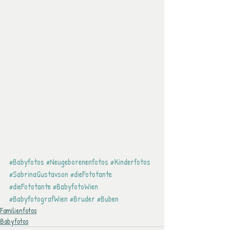
#Babyfotos
#Neugeborenenfotos
#Kinderfotos
#SabrinaGustavson
#dieFototante
#dieFototante
#BabyfotoWien
#BabyfotografWien
#Bruder
#Buben
Familienfotos
Babyfotos