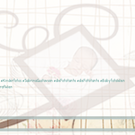
#Kinderfotos
#SabrinaGustavson
#dieFototante
#dieFototante
#BabyfotoWien
rafWien