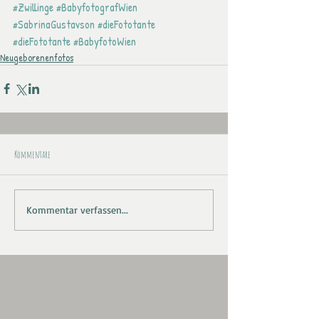
#Zwillinge
#BabyfotografWien
#SabrinaGustavson
#dieFototante
#dieFototante
#BabyfotoWien
Neugeborenenfotos
Kommentare
Kommentar verfassen...